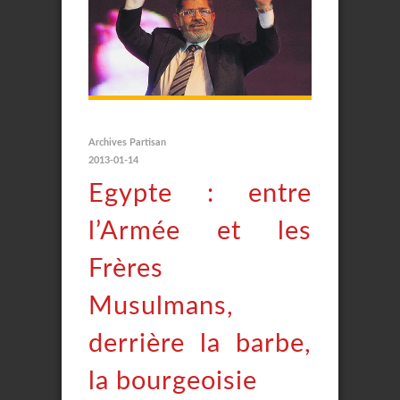
Archives Partisan
2013-01-14
Egypte : entre
l’Armée et les
Frères
Musulmans,
derrière la barbe,
la bourgeoisie