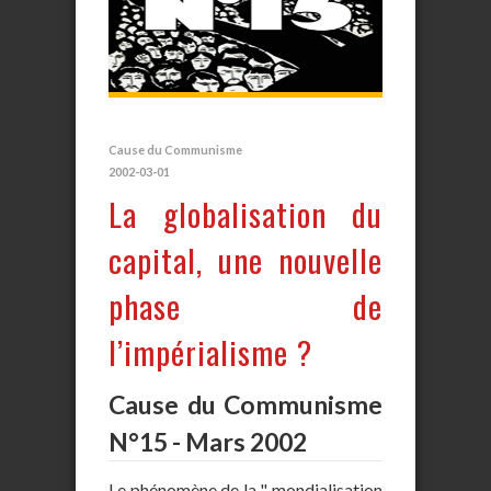
Cause du Communisme
2002-03-01
La globalisation du
capital, une nouvelle
phase de
l’impérialisme ?
Cause du Communisme
N°15 - Mars 2002
Le phénomène de la " mondialisation