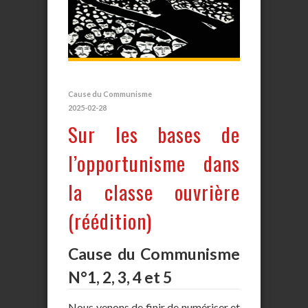
Cause du Communisme
2025-02-28
Sur les bases de
l’opportunisme dans
la classe ouvrière
(réédition)
Cause du Communisme
N°1, 2, 3, 4 et 5
Nous venons de finir de numériser et