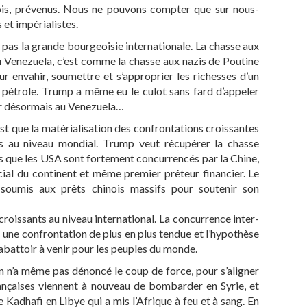
fois, prévenus. Nous ne pouvons compter que sur nous-
et impérialistes.
as la grande bourgeoisie internationale. La chasse aux
 Venezuela, c’est comme la chasse aux nazis de Poutine
r envahir, soumettre et s’approprier les richesses d’un
 pétrole. Trump a même eu le culot sans fard d’appeler
ir désormais au Venezuela…
est que la matérialisation des confrontations croissantes
es au niveau mondial. Trump veut récupérer la chasse
s que les USA sont fortement concurrencés par la Chine,
al du continent et même premier prêteur financier. Le
soumis aux prêts chinois massifs pour soutenir son
croissants au niveau international. La concurrence inter-
rs une confrontation de plus en plus tendue et l’hypothèse
abattoir à venir pour les peuples du monde.
n n’a même pas dénoncé le coup de force, pour s’aligner
ançaises viennent à nouveau de bombarder en Syrie, et
e Kadhafi en Libye qui a mis l’Afrique à feu et à sang. En