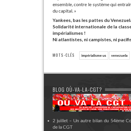
ensemble, contre le système qui entraîn
du capital. »
Yankees, bas les pattes du Venezuel
Solidarité internationale de la clas
impérialismes !
Ni atlantistes, ni campistes, ni pacif
MOTS-CLÉS
impérialisme us
venezuela
BLOG OÙ-VA-LA-CGT?
2 juillet – Un autre bilan du 54ème C
de la CGT