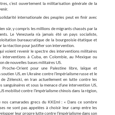
es, c’est ouvertement la militarisation générale de la
enir.
solidarité internationale des peuples peut en finir avec
n sûr, y compris les millions de migrants chassés par la
nents. Le Venezuela n’a jamais été un pays socialiste,
oitation bureaucratique de la bourgeoisie étatique et
 la réaction pour justifier son intervention.
i voient revenir le spectre des interventions militaires
es interventions à Cuba, en Colombie, au Mexique ou
ion de nouvelles bases militaires US.
oche-Orient pour une Palestine libre, laïque et
 soutien US, en Ukraine contre l’impérialisme russe et le
de Zélenski, en Iran actuellement en lutte contre les
s sanguinaires et sous la menace d’une intervention US,
US mobilisé contre l’impérialisme chinois dans la région,
 de nos camarades grecs du KKEml : « Dans ce sombre
sses ne sont pas appelées à choisir leur camp entre les
évelopper leur propre lutte contre l’impérialisme dans son