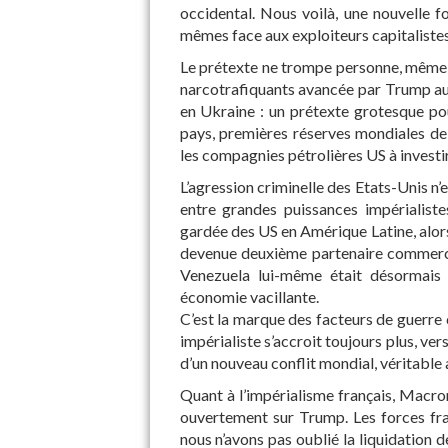
occidental. Nous voilà, une nouvelle 
mêmes face aux exploiteurs capitalistes 
Le prétexte ne trompe personne, même p
narcotrafiquants avancée par Trump au
en Ukraine : un prétexte grotesque pou
pays, premières réserves mondiales de
les compagnies pétrolières US à invest
L’agression criminelle des Etats-Unis n’
entre grandes puissances impérialist
gardée des US en Amérique Latine, alor
devenue deuxième partenaire commerci
Venezuela lui-même était désormais 
économie vacillante.
C’est la marque des facteurs de guerre 
impérialiste s’accroit toujours plus, ve
d’un nouveau conflit mondial, véritable 
Quant à l’impérialisme français, Macro
ouvertement sur Trump. Les forces fr
nous n’avons pas oublié la liquidation d