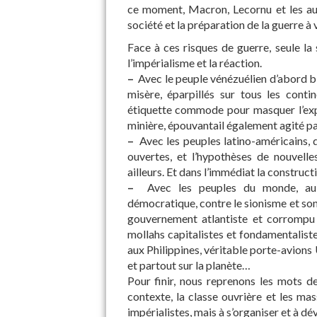
ce moment, Macron, Lecornu et les autr
société et la préparation de la guerre à v
Face à ces risques de guerre, seule la 
l’impérialisme et la réaction.
–
Avec le peuple vénézuélien d’abord bie
misère, éparpillés sur tous les conti
étiquette commode pour masquer l’expl
minière, épouvantail également agité par
–
Avec les peuples latino-américains, qu
ouvertes, et l’hypothèses de nouvell
ailleurs. Et dans l’immédiat la construct
–
Avec les peuples du monde, au Pr
démocratique, contre le sionisme et son
gouvernement atlantiste et corrompu 
mollahs capitalistes et fondamentaliste
aux Philippines, véritable porte-avions 
et partout sur la planète…
Pour finir, nous reprenons les mots
contexte, la classe ouvrière et les ma
impérialistes, mais à s’organiser et à d