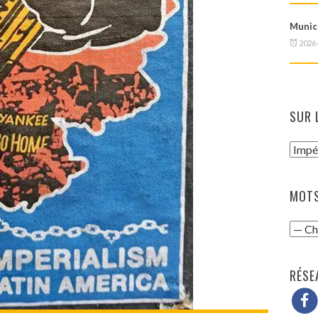
Munici
2026
SUR 
MOTS
RÉSE