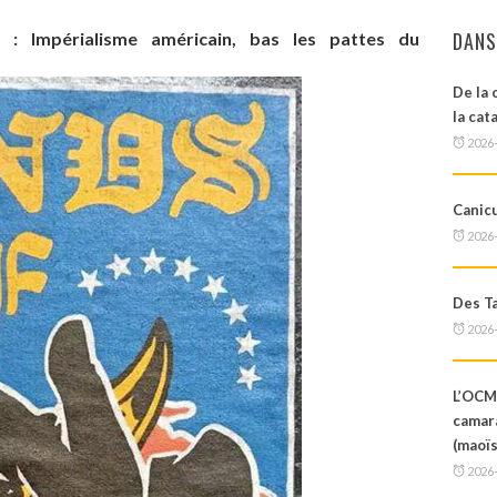
DANS
 : Impérialisme américain, bas les pattes du
De la 
la cat
2026
Canicu
2026
Des Ta
2026
L’OCM
camar
(maoïs
2026