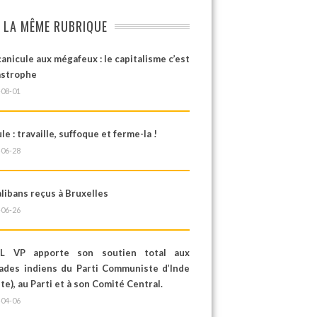
 LA MÊME RUBRIQUE
canicule aux mégafeux : le capitalisme c’est
astrophe
-08-01
le : travaille, suffoque et ferme-la !
-06-28
libans reçus à Bruxelles
-06-26
L VP apporte son soutien total aux
ades indiens du Parti Communiste d’Inde
te), au Parti et à son Comité Central.
-04-06