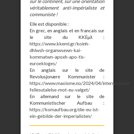
sur le continent, sur une orientation
véritablement anti-impérialiste et
communiste !
Elle est disponible :
En grec, en anglais et en francais sur
le site du KKEµλ :
https://www.kkeml.gr/koinh-
dhlwsh-organwsewn-kai-
kommatwn-apoxh-apo-tis-
euroekloges/
En anglais sur le site de
Revolusjonære Kommunister :
https://www.maoisme.no/2024/04/internasjonal-
fellesutalelse-mot-eu-valget/
En allemand sur le site de
Kommunistischer Aufbau :
https://komaufbau.org/die-eu-ist-
ein-gebilde-der-imperialisten/