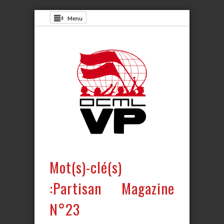
Menu
Mot(s)-clé(s)
:Partisan Magazine
N°23