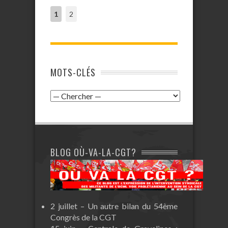
1
2
MOTS-CLÉS
BLOG OÙ-VA-LA-CGT?
2 juillet – Un autre bilan du 54ème
Congrès de la CGT