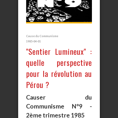
Cause du Communisme
1985-04-01
"Sentier Lumineux" :
quelle perspective
pour la révolution au
Pérou ?
Causer du
Communisme N°9 -
2ème trimestre 1985