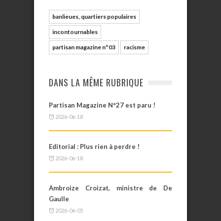
banlieues, quartiers populaires
incontournables
partisan magazine n°03
racisme
DANS LA MÊME RUBRIQUE
Partisan Magazine N°27 est paru !
2026-06-18
Editorial : Plus rien à perdre !
2026-06-18
Ambroize Croizat, ministre de De
Gaulle
2026-06-05