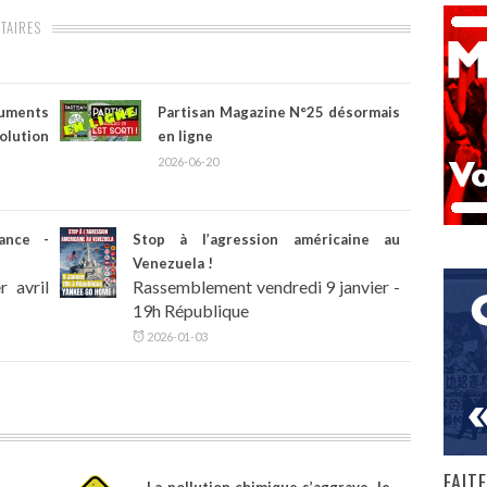
ITAIRES
uments
Partisan Magazine N°25 désormais
lution
en ligne
2026-06-20
rance -
Stop à l’agression américaine au
Venezuela !
 avril
Rassemblement vendredi 9 janvier -
19h République
2026-01-03
FAIT
La pollution chimique s’aggrave, le