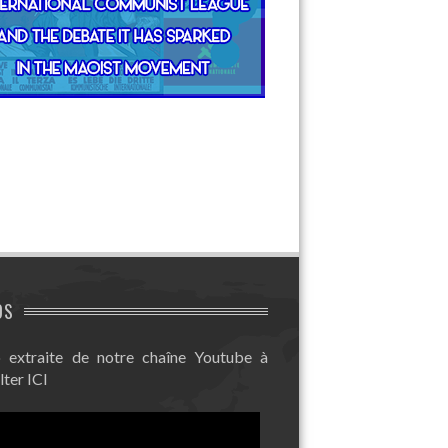
OS
 extraite de notre chaîne Youtube à
lter
ICI