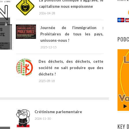
capitalisme nous empoisonne
2026-04-28
3 à
Journée de l’immigration :
Prolétaires de tous les pays,
POD
unissons-nous !
2025-12-15
Des déchets, des déchets, cette
société ne sait produire que des
déchets !
2025-09-18
Crétinisme parlementaire
2024-11-30
KEY 