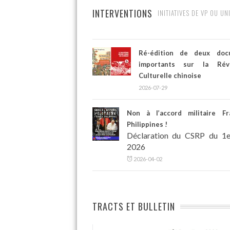
INTERVENTIONS
INITIATIVES DE VP OU UN
Ré-édition de deux doc
importants sur la Révo
Culturelle chinoise
2026-07-29
Non à l’accord militaire F
Philippines !
Déclaration du CSRP du 1er
2026
2026-04-02
TRACTS ET BULLETIN