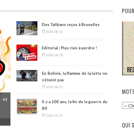
POUR
Des Talibans reçus à Bruxelles
2026-06-26
Editorial : Plus rien à perdre !
2026-06-18
En Bolivie, la flamme de la lutte ne
s’éteint pas
2026-06-12
MOTS
 et
Il y a 100 ans, la fin de la guerre du
Rif
2026-05-27
QUI 