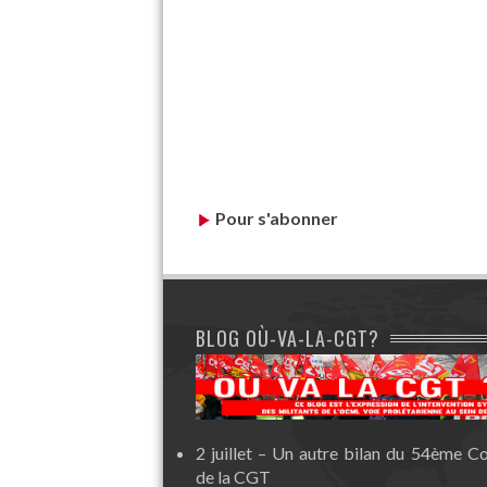
Pour s'abonner
BLOG OÙ-VA-LA-CGT?
2 juillet – Un autre bilan du 54ème C
de la CGT